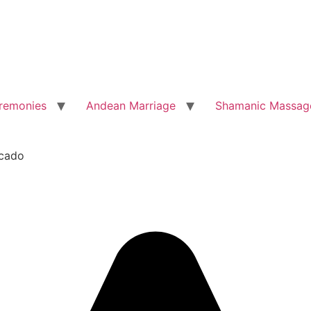
remonies
Andean Marriage
Shamanic Massag
acado