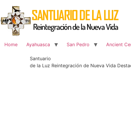
Skip
to
content
Home
Ayahuasca
San Pedro
Ancient Ce
Santuario
de la Luz Reintegración de Nueva Vida Dest